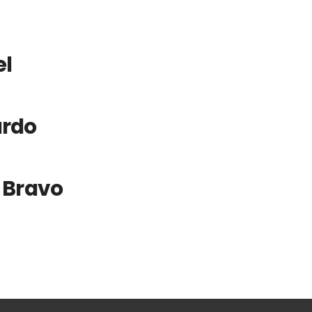
el
ardo
 Bravo