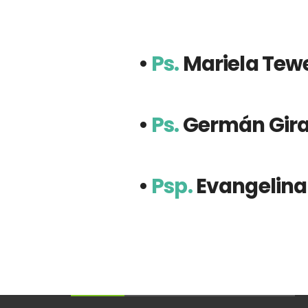
•
Ps.
Mariela Tew
•
Ps.
Germán Gir
•
Psp.
Evangelina